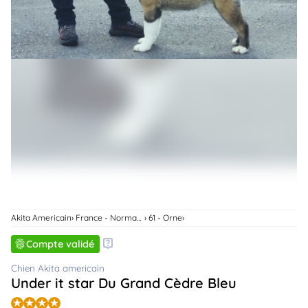
animo
Connexion
Ou
éez
tre
mpte
Akita Americain
France - Normandie
61 - Orne
Compte validé
Chien Akita americain
Under it star Du Grand Cèdre Bleu