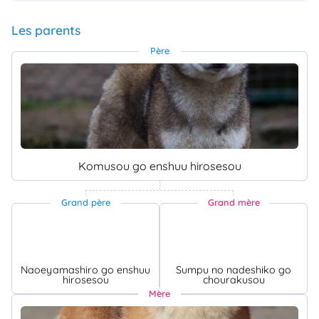
Les parents
Père
Komusou go enshuu hirosesou
Grand père
Grand mère
Naoeyamashiro go enshuu
Sumpu no nadeshiko go
hirosesou
chourakusou
Mère