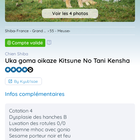
animo
Connexion
Voir les 4 photos
Ou
éez
tre
Shiba
France - Grand Est
55 - Meuse
mpte
Compte validé
Chien Shiba
Uka goma oikaze Kitsune No Tani Kensha
By Kyub'isae
Infos complémentaires
Cotation 4
Dysplasie des hanches B
Luxation des rotules 0/0
Indemne mhoc avec gonio
Sesame porteur noir et feu