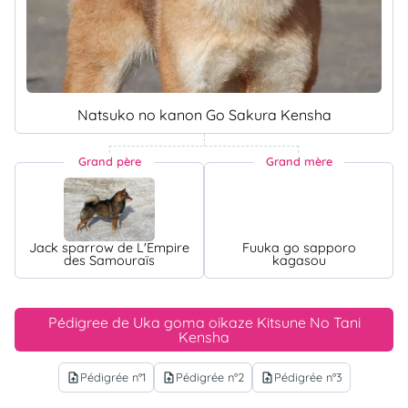
Natsuko no kanon Go Sakura Kensha
Grand père
Grand mère
Jack sparrow de L'Empire
Fuuka go sapporo
des Samouraïs
kagasou
Pédigree de Uka goma oikaze Kitsune No Tani
Kensha
Pédigrée n°1
Pédigrée n°2
Pédigrée n°3
upload_file
upload_file
upload_file