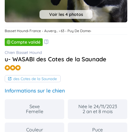
animo
Connexion
Voir les 4 photos
Ou
éez
tre
Basset Hound
France - Auvergne-Rhone-Alpes
63 - Puy De Dome
mpte
Compte validé
Chien Basset Hound
u- WASABI des Cotes de la Saunade
des Cotes de la Saunade
Informations sur le chien
Sexe
Née le 24/11/2023
Femelle
2 an et 8 mois
Couleur
Puce