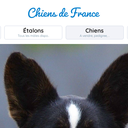
Étalons
Chiens
Tous les mâles dispo..
A vendre, pedigree, ..