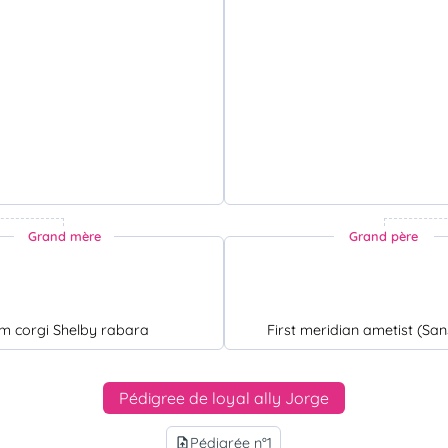
Grand mère
Grand père
m corgi Shelby rabara
First meridian ametist (San
Pédigree de loyal ally Jorge
Pédigrée n°1
upload_file