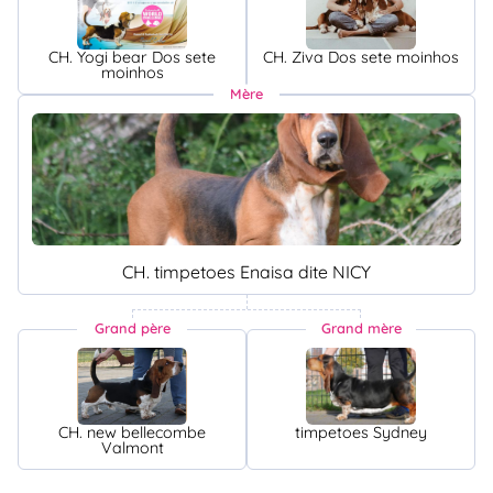
CH. Yogi bear Dos sete
CH. Ziva Dos sete moinhos
moinhos
Mère
CH. timpetoes Enaisa dite NICY
Grand père
Grand mère
CH. new bellecombe
timpetoes Sydney
Valmont