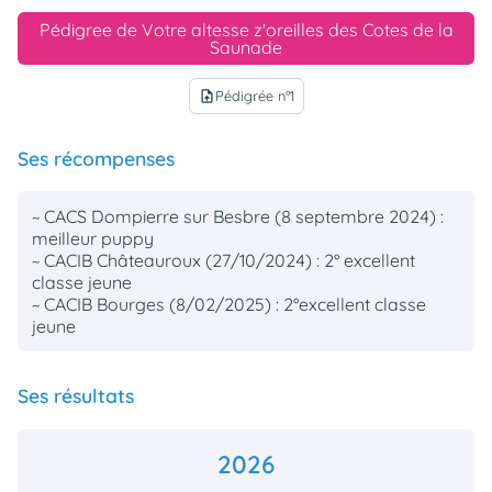
Pédigree de Votre altesse z'oreilles des Cotes de la
Saunade
Pédigrée n°1
upload_file
Ses récompenses
~ CACS Dompierre sur Besbre (8 septembre 2024) :
meilleur puppy
~ CACIB Châteauroux (27/10/2024) : 2° excellent
classe jeune
~ CACIB Bourges (8/02/2025) : 2°excellent classe
jeune
Ses résultats
2026