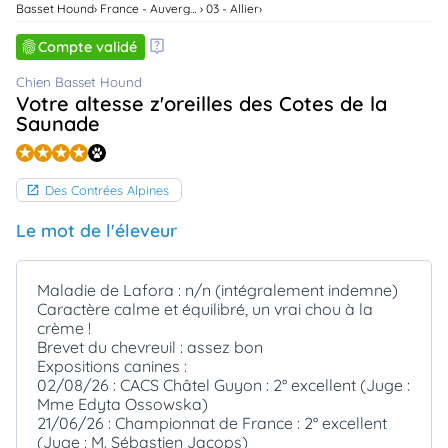
Basset Hound
France - Auvergne-Rhone-Alpes
03 - Allier
animo
Connexion
Compte validé
Ou
éez
Chien Basset Hound
tre
Votre altesse z'oreilles des Cotes de la
mpte
Saunade
Des Contrées Alpines
Le mot de l'éleveur
Maladie de Lafora : n/n (intégralement indemne)
Caractère calme et équilibré, un vrai chou à la
crème !
Brevet du chevreuil : assez bon
Expositions canines :
02/08/26 : CACS Châtel Guyon : 2° excellent (Juge :
Mme Edyta Ossowska)
21/06/26 : Championnat de France : 2° excellent
(Juge : M. Sébastien Jacops)