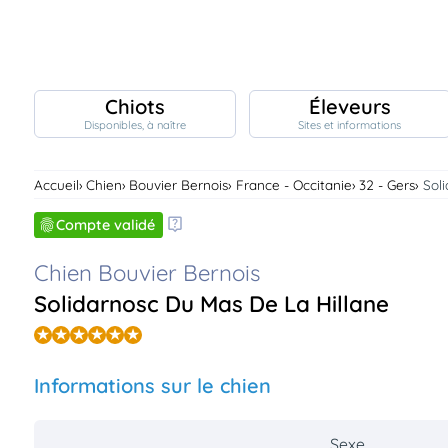
Chiots
Éleveurs
Disponibles, à naître
Sites et informations
Chiots
nibles,
aître
Accueil
Chien
Bouvier Bernois
France - Occitanie
32 - Gers
Sol
Éleveurs
es et
Compte validé
mations
Étalons
Chien Bouvier Bernois
ous
es
les
Solidarnosc Du Mas De La Hillane
po..
Chiens
ndre,
gree,
..
Informations sur le chien
Services
tteurs,
ons ..
Sexe