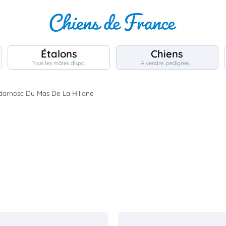
Étalons
Chiens
Tous les mâles dispo..
A vendre, pedigree, ..
idarnosc Du Mas De La Hillane