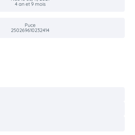
4 an et 9 mois
Puce
250269610232414