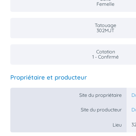
Femelle
Assurances
animo
Connexion
Tatouage
Ou
302MJT
éez
tre
mpte
Cotation
1 - Confirmé
Propriétaire et producteur
Site du propriétaire
D
Site du producteur
D
32
Lieu