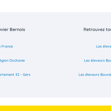
uvier Bernois
Retrouvez tou
n France
Les élev
égion Occitanie
Les éleveurs Bou
artement 32 - Gers
Les éleveurs Bouvi