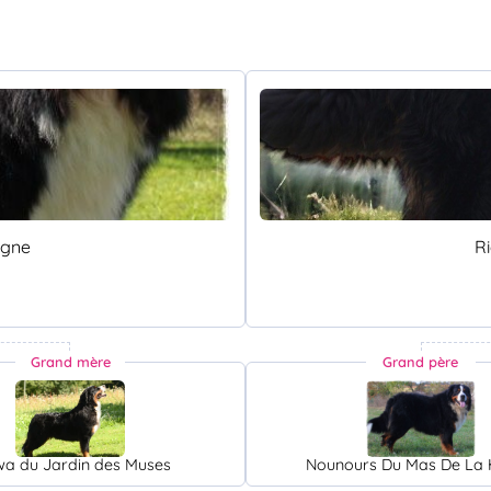
rgne
R
Grand mère
Grand père
wa du Jardin des Muses
Nounours Du Mas De La H