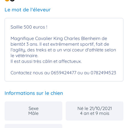
animo
Le mot de l'éleveur
Connexion
Ou
éez
Saillie 500 euros !
tre
mpte
Magnifique Cavalier King Charles Blenheim de
bientôt 3 ans. Il est extrêmement sportif, fait de
l'agility, des treks et a un vrai coeur d'athlète selon
le vétérinaire.
Il est aussi très câlin et affectueux.
Contactez nous au 0659424477 ou au 0782494523
Informations sur le chien
Sexe
Né le 21/10/2021
Mâle
4 an et 9 mois