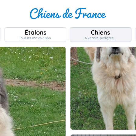
Étalons
Chiens
Tous les mâles dispo..
A vendre, pedigree, ..