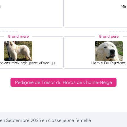
i
Mi
Grand mère
Grand père
groves Makinghyssat vi'skaly's
Herve Du Pyrdanti
Pédigree de Trésor du Haras de Chante-Neige
s en Septembre 2023 en classe jeune femelle