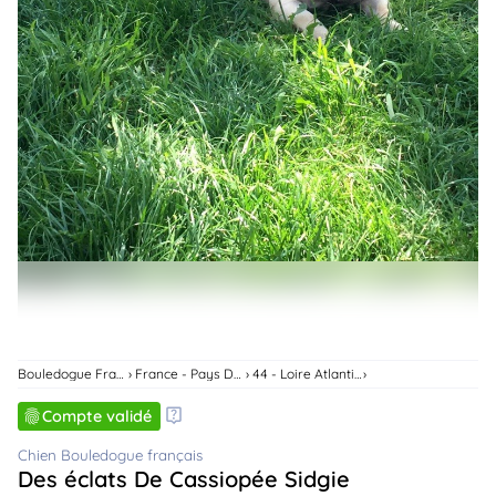
animo
Connexion
Ou
éez
tre
mpte
Bouledogue Français
France - Pays De La Loire
44 - Loire Atlantique
Compte validé
Chien Bouledogue français
Des éclats De Cassiopée Sidgie