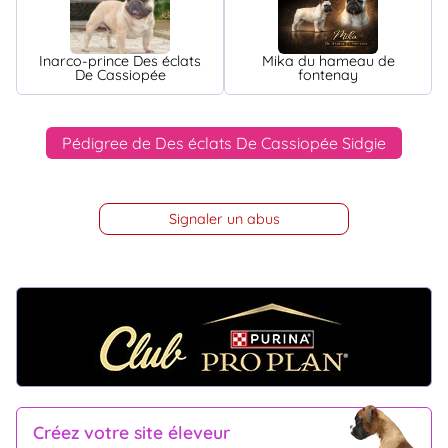
Inarco-prince Des éclats
Mika du hameau de
De Cassiopée
fontenay
Pédigree de Des éclats De Cassiopée Sidgie
Signaler un abus
Créez votre site éleveur