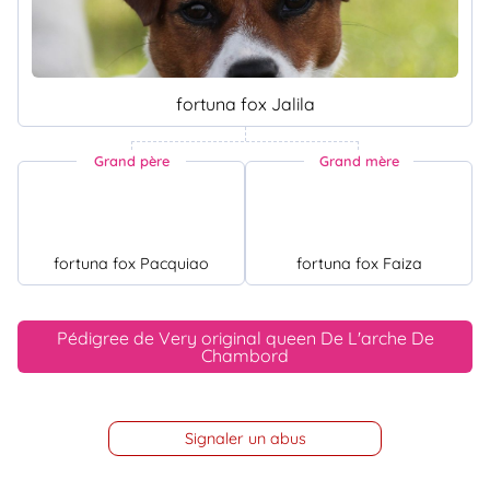
fortuna fox Jalila
Grand père
Grand mère
fortuna fox Pacquiao
fortuna fox Faiza
Pédigree de Very original queen De L'arche De
Chambord
Signaler un abus