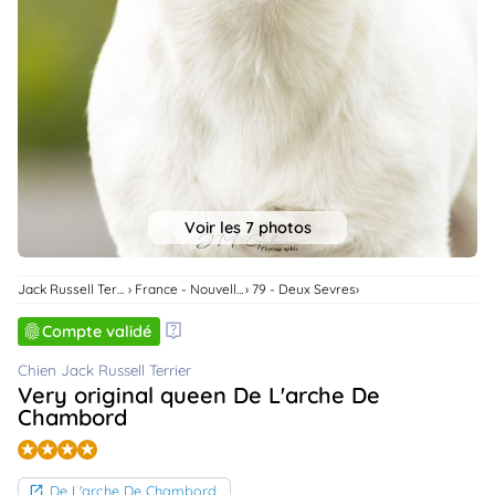
animo
Connexion
Ou
éez
tre
mpte
Voir les 7 photos
Jack Russell Terrier
France - Nouvelle-Aquitaine
79 - Deux Sevres
Compte validé
Chien Jack Russell Terrier
Very original queen De L'arche De
Chambord
De L'arche De Chambord