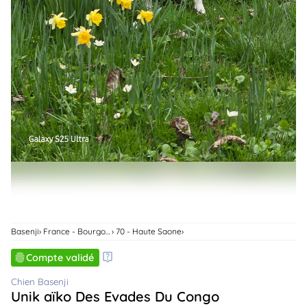
animo
Connexion
Ou
éez
tre
mpte
Basenji
France - Bourgogne-Franche-Comte
70 - Haute Saone
Compte validé
Chien Basenji
Unik aïko Des Evades Du Congo