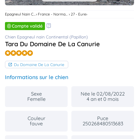
animo
Connexion
Epagneul Nain Continental (Papillon)
France - Normandie
27 - Eure
Ou
éez
Compte validé
tre
mpte
Chien Epagneul nain Continental (Papillon)
Tara Du Domaine De La Canurie
Du Domaine De La Canurie
Informations sur le chien
Sexe
Née le 02/08/2022
Femelle
4 an et 0 mois
Couleur
Puce
fauve
250268480513683