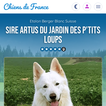
Etalon Berger Blanc Suisse
Chiots
Sire Artus Du Jardin Des P'tits
nibles,
aître
Loups
Éleveurs
es et
mations
Étalons
ous
es
les
po..
Chiens
ndre,
gree,
..
Services
tteurs,
ons ..
Assurances