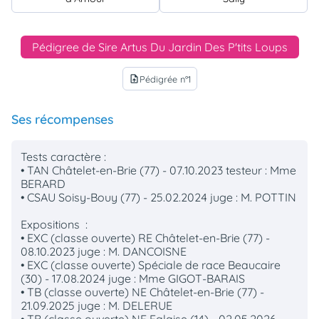
Pédigree de Sire Artus Du Jardin Des P'tits Loups
Pédigrée n°1
upload_file
Ses récompenses
Tests caractère :
• TAN Châtelet-en-Brie (77) - 07.10.2023 testeur : Mme
BERARD
• CSAU Soisy-Bouy (77) - 25.02.2024 juge : M. POTTIN
Expositions :
• EXC (classe ouverte) RE Châtelet-en-Brie (77) -
08.10.2023 juge : M. DANCOISNE
• EXC (classe ouverte) Spéciale de race Beaucaire
(30) - 17.08.2024 juge : Mme GIGOT-BARAIS
• TB (classe ouverte) NE Châtelet-en-Brie (77) -
21.09.2025 juge : M. DELERUE
• TB (classe ouverte) NE Falaise (14) - 02.05.2026