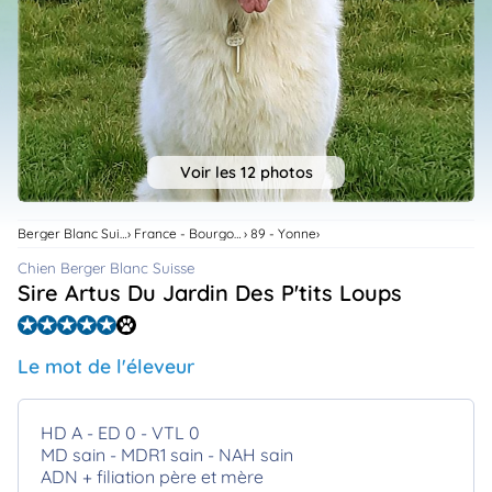
animo
Connexion
Ou
éez
tre
mpte
Voir les 12 photos
Berger Blanc Suisse
France - Bourgogne-Franche-Comte
89 - Yonne
Chien Berger Blanc Suisse
Sire Artus Du Jardin Des P'tits Loups
Le mot de l'éleveur
HD A - ED 0 - VTL 0
MD sain - MDR1 sain - NAH sain
ADN + filiation père et mère