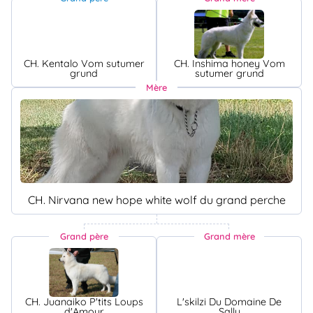
CH. Kentalo Vom sutumer
CH. Inshima honey Vom
grund
sutumer grund
Mère
CH. Nirvana new hope white wolf du grand perche
Grand père
Grand mère
CH. Juanaiko P'tits Loups
L'skilzi Du Domaine De
d'Amour
Sally