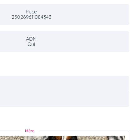
Puce
250269611084343
ADN
Oui
Mère