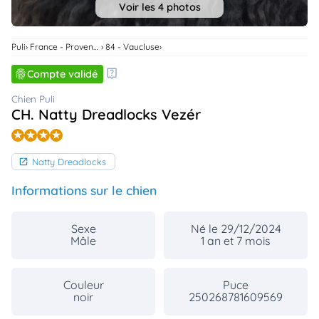
Voir les 4 photos
animo
Connexion
Ou
Puli
France - Provence Alpes Cote D'Azur
84 - Vaucluse
éez
tre
Compte validé
mpte
Chien Puli
CH. Natty Dreadlocks Vezér
Natty Dreadlocks
Informations sur le chien
Sexe
Né le 29/12/2024
Mâle
1 an et 7 mois
Couleur
Puce
noir
250268781609569