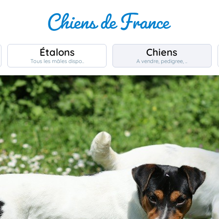
Étalons
Chiens
Tous les mâles dispo..
A vendre, pedigree, ..