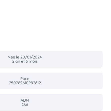
Née le 20/01/2024
2 an et 6 mois
Puce
250269610982612
ADN
Oui