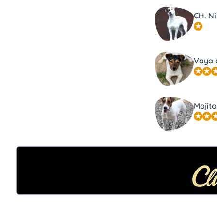
CH. Ni
Vaya c
Mojito