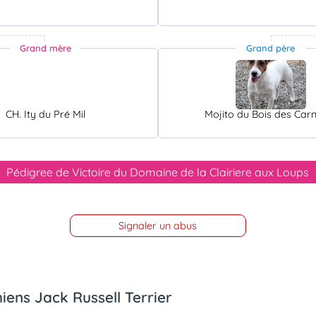
Grand mère
Grand père
CH. Ity du Pré Mil
Mojito du Bois des Car
Pédigree de Victoire du Domaine de la Clairiere aux Loups
Signaler un abus
iens Jack Russell Terrier