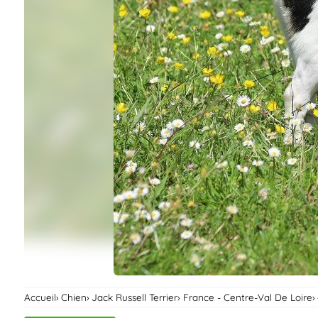
Assurances
animo
Connexion
Ou
éez
tre
mpte
Accueil
Chien
Jack Russell Terrier
France - Centre-Val De Loire