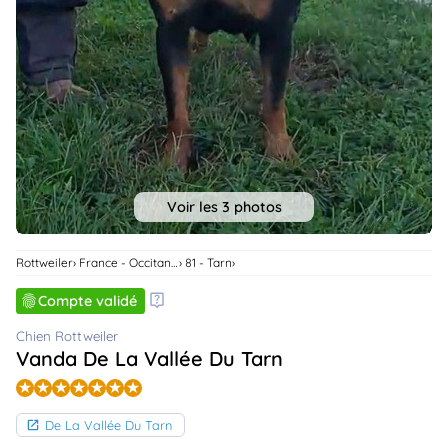
animo
Connexion
Ou
éez
tre
mpte
Voir les 3 photos
Rottweiler
France - Occitanie
81 - Tarn
Compte validé
Chien Rottweiler
Vanda De La Vallée Du Tarn
De La Vallée Du Tarn