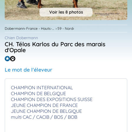
animo
Connexion
Voir les 8 photos
Ou
éez
tre
Dobermann
France - Hauts-De-France
59 - Nord
mpte
Chien Dobermann
CH. Télos Karlos du Parc des marais
d'Opale
Le mot de l'éleveur
CHAMPION INTERNATIONAL
CHAMPION DE BELGIQUE
CHAMPION DES EXPOSITIONS SUISSE
JEUNE CHAMPION DE FRANCE
JEUNE CHAMPION DE BELGIQUE
multi CAC / CACIB / BOS / BOB