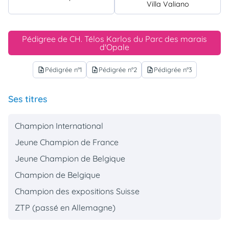
Villa Valiano
Pédigree de CH. Télos Karlos du Parc des marais
d'Opale
Pédigrée n°1
Pédigrée n°2
Pédigrée n°3
upload_file
upload_file
upload_file
Ses titres
Champion International
Jeune Champion de France
Jeune Champion de Belgique
Champion de Belgique
Champion des expositions Suisse
ZTP (passé en Allemagne)