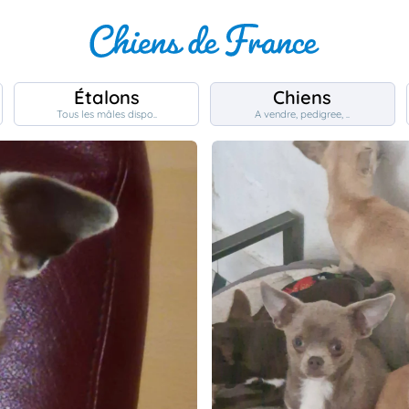
Étalons
Chiens
Tous les mâles dispo..
A vendre, pedigree, ..