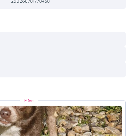
250268781778438
Mère