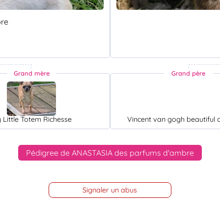
bre
Grand mère
Grand père
 Little Totem Richesse
Vincent van gogh beautiful 
Pédigree de ANASTASIA des parfums d'ambre
Signaler un abus