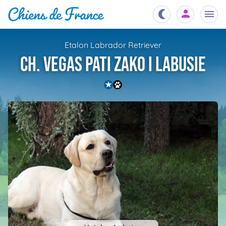
Etalon Labrador Retriever
Chiots
CH. VEGAS PATI ZAKO I LABUSIE
nibles,
aître
Éleveurs
es et
mations
Étalons
ous
es
les
po..
Chiens
ndre,
gree,
..
Services
tteurs,
ons ..
Assurances