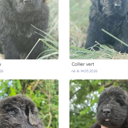
u
collier vert
026
né le 14.05.2026