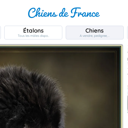
Étalons
Chiens
Tous les mâles dispo..
A vendre, pedigree, ..