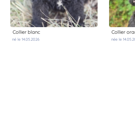
collier blanc
collier or
né le 14.05.2026
née le 14.05.