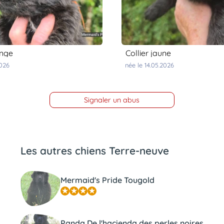
ange
collier jaune
2026
née le 14.05.2026
Signaler un abus
Les autres chiens Terre-neuve
Mermaid's Pride Tougold
Panda De l'hacienda des perles noires