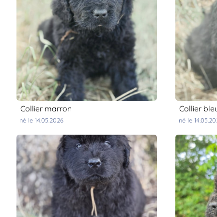
collier marron
collier ble
né le 14.05.2026
né le 14.05.2