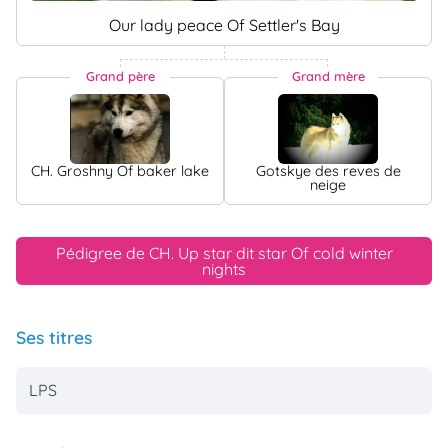
Our lady peace Of Settler's Bay
Grand père
Grand mère
CH. Groshny Of baker lake
Gotskye des reves de
neige
Pédigree de CH. Up star dit star Of cold winter
nights
Ses titres
LPS