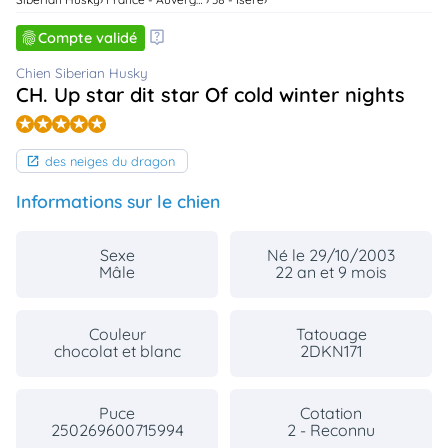
animo
Compte validé
Connexion
Ou
Chien Siberian Husky
éez
CH. Up star dit star Of cold winter nights
tre
mpte
des neiges du dragon
Informations sur le chien
Sexe
Né le 29/10/2003
Mâle
22 an et 9 mois
Couleur
Tatouage
chocolat et blanc
2DKN171
Puce
Cotation
250269600715994
2 - Reconnu