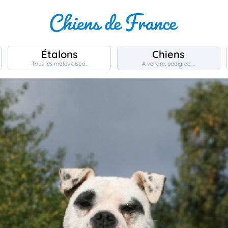
Étalons
Chiens
Tous les mâles dispo..
A vendre, pedigree, ..