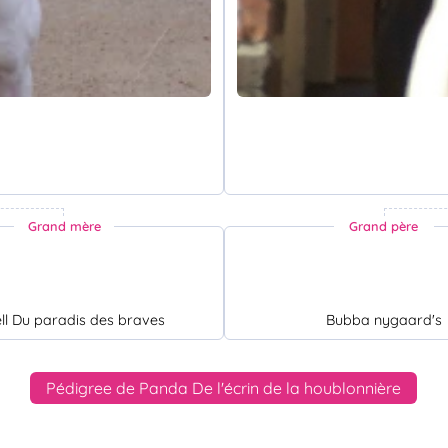
Grand mère
Grand père
l Du paradis des braves
Bubba nygaard's
Pédigree de Panda De l'écrin de la houblonnière