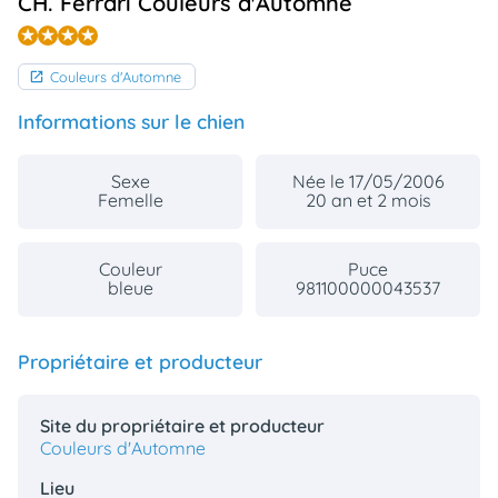
CH. Ferrari Couleurs d'Automne
animo
Connexion
Ou
Couleurs d'Automne
éez
tre
Informations sur le chien
mpte
Sexe
Née le 17/05/2006
Femelle
20 an et 2 mois
Couleur
Puce
bleue
981100000043537
Propriétaire et producteur
Site du propriétaire et producteur
Couleurs d'Automne
Lieu