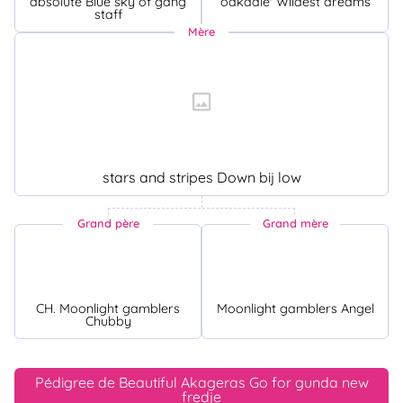
absolute Blue sky of gang
oakdale' Wildest dreams
staff
Mère
stars and stripes Down bij low
Grand père
Grand mère
CH. Moonlight gamblers
Moonlight gamblers Angel
Chubby
Pédigree de Beautiful Akageras Go for gunda new
fredje