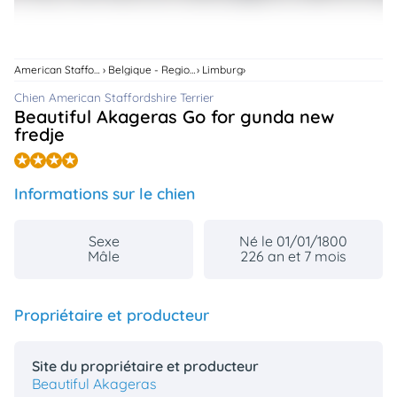
animo
Connexion
Ou
American Staffordshire Terrier
Belgique - Region Flamande
Limburg
éez
tre
Chien American Staffordshire Terrier
mpte
Beautiful Akageras Go for gunda new
fredje
Informations sur le chien
Sexe
Né le 01/01/1800
Mâle
226 an et 7 mois
Propriétaire et producteur
Site du propriétaire et producteur
Beautiful Akageras