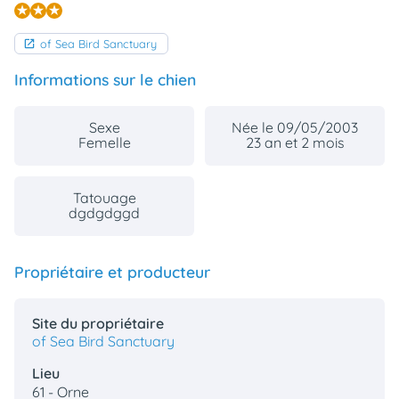
animo
Connexion
of Sea Bird Sanctuary
Ou
éez
Informations sur le chien
tre
mpte
Sexe
Née le 09/05/2003
Femelle
23 an et 2 mois
Tatouage
dgdgdggd
Propriétaire et producteur
Site du propriétaire
of Sea Bird Sanctuary
Lieu
61 - Orne