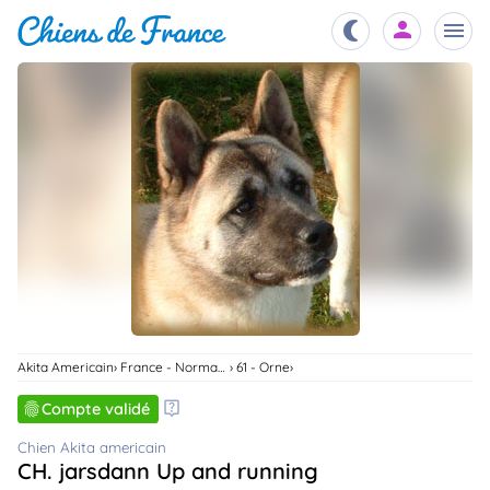
Chiots
nibles,
aître
Éleveurs
es et
mations
Étalons
ous
es
les
po..
Chiens
ndre,
gree,
Akita Americain
France - Normandie
61 - Orne
..
Services
Compte validé
tteurs,
ons ..
Chien Akita americain
CH. jarsdann Up and running
Assurances