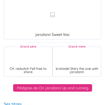
jarsdann Sweet lilac
Grand père
Grand mère
CH. redwitch Fell free to
kristadel She's the one with
share
jarsdann
Pédigree de CH. jarsdann Up and running
Ses titres