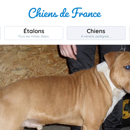
Étalons
Chiens
Tous les mâles dispo..
A vendre, pedigree, ..