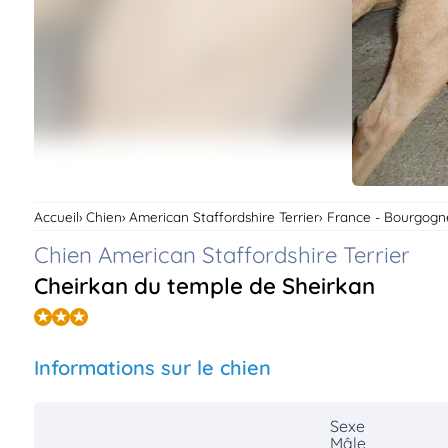
Assurances
animo
Connexion
Ou
éez
tre
mpte
Accueil
Chien
American Staffordshire Terrier
France - Bourgog
Chien American Staffordshire Terrier
Cheirkan du temple de Sheirkan
Informations sur le chien
Sexe
Mâle