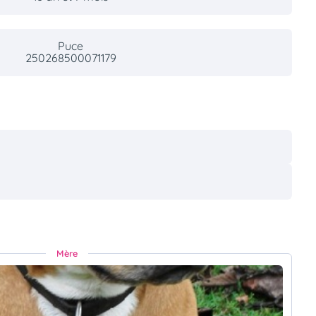
Puce
250268500071179
Mère