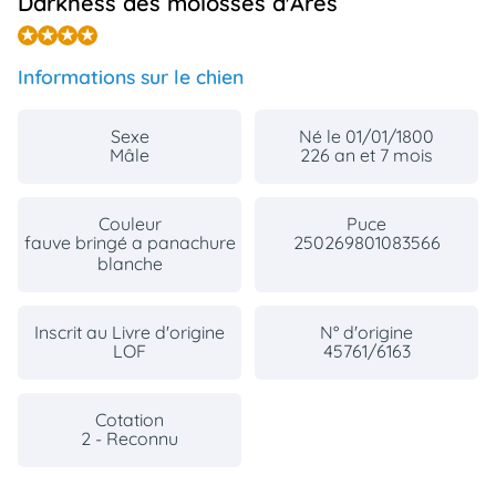
Darkness des molosses d'Ares
animo
Connexion
Ou
Informations sur le chien
éez
tre
mpte
Sexe
Né le 01/01/1800
Mâle
226 an et 7 mois
Couleur
Puce
fauve bringé a panachure
250269801083566
blanche
Inscrit au Livre d'origine
N° d'origine
LOF
45761/6163
Cotation
2 - Reconnu