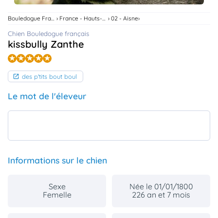
animo
Bouledogue Français
France - Hauts-De-France
02 - Aisne
Connexion
Ou
Chien Bouledogue français
éez
kissbully Zanthe
tre
mpte
des p'tits bout boul
Le mot de l'éleveur
Informations sur le chien
Sexe
Née le 01/01/1800
Femelle
226 an et 7 mois