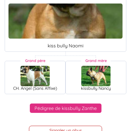
kiss bully Naomi
Grand père
Grand mère
CH. Angel (Sans Affixe)
kissbully Nancy
Pédigree de kissbully Zanthe
Signaler un abus