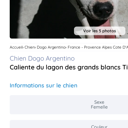
Assurances
animo
Connexion
Ou
Voir les 5 photos
éez
tre
mpte
Accueil
Chien
Dogo Argentino
France - Provence Alpes Cote D'
Chien Dogo Argentino
Caliente du lagon des grands blancs Tit
Informations sur le chien
Sexe
Femelle
Couleur