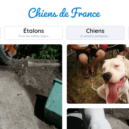
Étalons
Chiens
Tous les mâles dispo..
A vendre, pedigree, ..