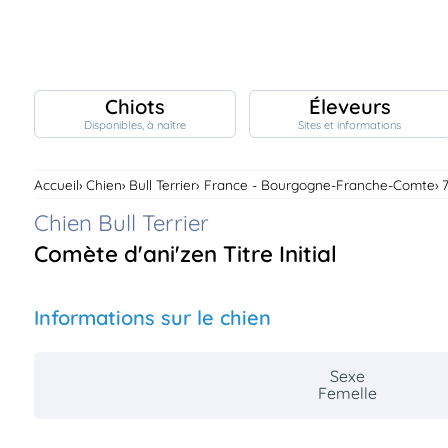
Chiots
Éleveurs
Disponibles, à naître
Sites et informations
Chiots
nibles,
aître
Accueil
Chien
Bull Terrier
France - Bourgogne-Franche-Comte
Éleveurs
es et
Chien Bull Terrier
mations
Étalons
Comète d'ani'zen Titre Initial
ous
es
les
po..
Informations sur le chien
Chiens
ndre,
gree,
..
Sexe
Femelle
Services
tteurs,
ons ..