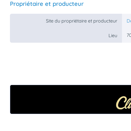
Propriétaire et producteur
Assurances
animo
Connexion
Site du propriétaire et producteur
D
Ou
éez
7
Lieu
tre
mpte