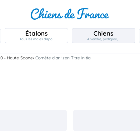
Étalons
Chiens
Tous les mâles dispo..
A vendre, pedigree, ..
70 - Haute Saone
Comète d'ani'zen Titre Initial