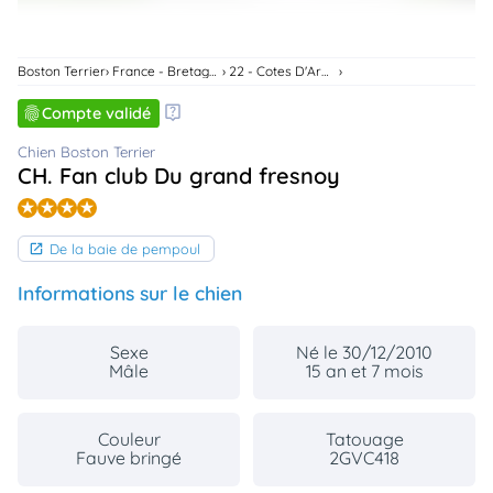
animo
Connexion
Ou
Boston Terrier
France - Bretagne
22 - Cotes D'Armor
éez
tre
Compte validé
mpte
Chien Boston Terrier
CH. Fan club Du grand fresnoy
De la baie de pempoul
Informations sur le chien
Sexe
Né le 30/12/2010
Mâle
15 an et 7 mois
Couleur
Tatouage
Fauve bringé
2GVC418