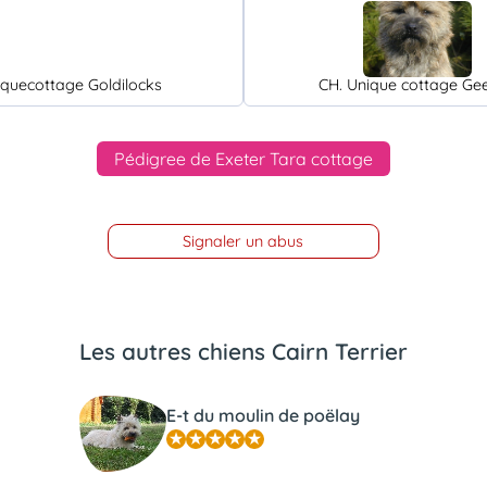
iquecottage Goldilocks
CH. Unique cottage Ge
Pédigree de Exeter Tara cottage
Signaler un abus
Les autres chiens Cairn Terrier
E-t du moulin de poëlay