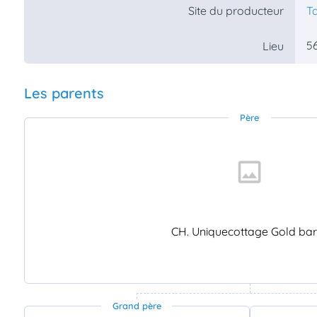
Site du producteur
T
5
Lieu
Les parents
Père
CH. Uniquecottage Gold bar
Grand père