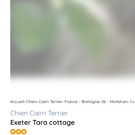
Assurances
animo
Connexion
Ou
éez
tre
mpte
Accueil
Chien
Cairn Terrier
France - Bretagne
56 - Morbihan
Ex
Chien Cairn Terrier
Exeter Tara cottage