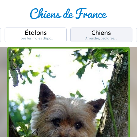
Étalons
Chiens
Tous les mâles dispo..
A vendre, pedigree, ..