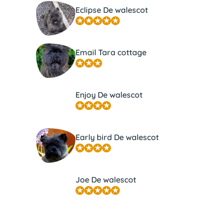
Eclipse De walescot
Email Tara cottage
Enjoy De walescot
Early bird De walescot
Joe De walescot