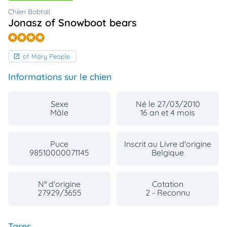
animo
Chien Bobtail
Connexion
Jonasz of Snowboot bears
Ou
éez
tre
of Mary People
mpte
Informations sur le chien
Sexe
Né le 27/03/2010
Mâle
16 an et 4 mois
Puce
Inscrit au Livre d'origine
98510000071145
Belgique
N° d'origine
Cotation
27929/3655
2 - Reconnu
Tares