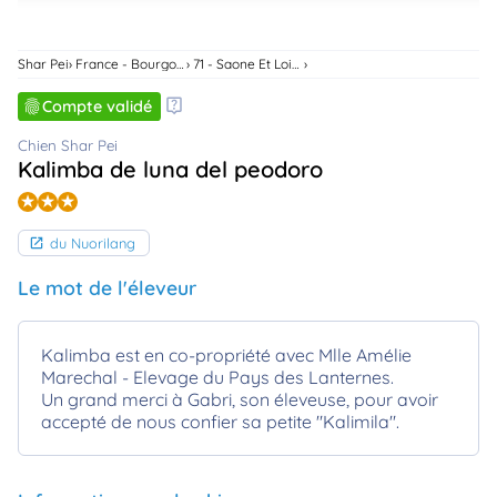
animo
Connexion
Shar Pei
France - Bourgogne-Franche-Comte
71 - Saone Et Loire
Ou
éez
Compte validé
tre
mpte
Chien Shar Pei
Kalimba de luna del peodoro
du Nuorilang
Le mot de l'éleveur
Kalimba est en co-propriété avec Mlle Amélie
Marechal - Elevage du Pays des Lanternes.
Un grand merci à Gabri, son éleveuse, pour avoir
accepté de nous confier sa petite "Kalimila".