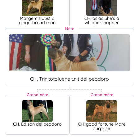
Margem's Just a
CH. asias She's a
gingerbread man
whippersnapper
Mère
CH. Trinitotoluene t.n.t del peodoro
Grand père
Grand mère
CH. Edison del peodoro
CH. good fortune More
surprise