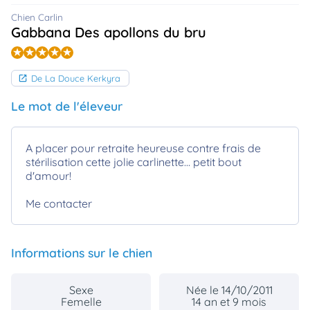
animo
Chien Carlin
Connexion
Gabbana Des apollons du bru
Ou
éez
tre
mpte
De La Douce Kerkyra
Le mot de l'éleveur
A placer pour retraite heureuse contre frais de
stérilisation cette jolie carlinette... petit bout
d'amour!
Me contacter
Informations sur le chien
Sexe
Née le 14/10/2011
Femelle
14 an et 9 mois