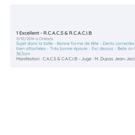
1 Excellent - R.C.A.C.S & R.C.A.C.I.B
11/10/2014 à Orléans
Sujet dans la taille - Bonne forme de tête - Dents correctes à
bien attachées - Très bonne épaule - Exc dessus - Belle ar
36,5cm
Manifestion : C.A.C.S & C.A.C.I.B - Juge : M. Dupas Jean-Ja