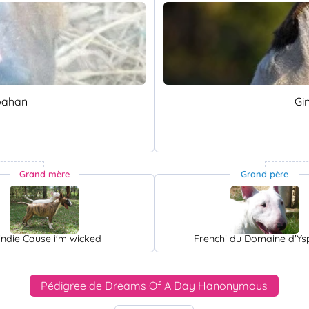
pahan
Gi
Grand mère
Grand père
indie Cause i'm wicked
Frenchi du Domaine d'Y
Pédigree de Dreams Of A Day Hanonymous