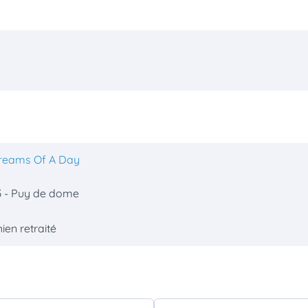
reams Of A Day
3 - Puy de dome
ien retraité