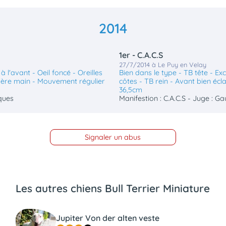
2014
1er - C.A.C.S
27/7/2014 à Le Puy en Velay
 l'avant - Oeil foncé - Oreilles
Bien dans le type - TB tête - Exc
rière main - Mouvement régulier
côtes - TB rein - Avant bien écl
36,5cm
cques
Manifestion : C.A.C.S - Juge : Ga
Signaler un abus
Les autres chiens Bull Terrier Miniature
Jupiter Von der alten veste