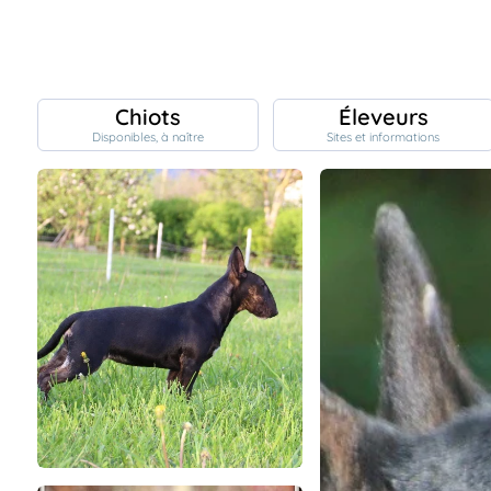
Chiots
Éleveurs
Disponibles, à naître
Sites et informations
Chiots
nibles,
aître
Éleveurs
es et
mations
Étalons
ous
es
les
po..
Chiens
ndre,
gree,
..
Services
tteurs,
ons ..