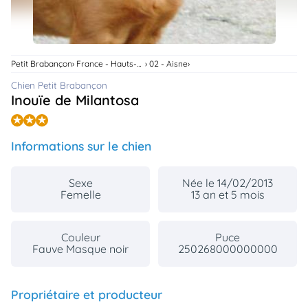
animo
Connexion
Ou
éez
Petit Brabançon
France - Hauts-De-France
02 - Aisne
tre
mpte
Chien Petit Brabançon
Inouïe de Milantosa
Informations sur le chien
Sexe
Née le 14/02/2013
Femelle
13 an et 5 mois
Couleur
Puce
Fauve Masque noir
250268000000000
Propriétaire et producteur