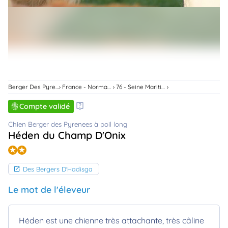
animo
Connexion
Ou
éez
tre
mpte
Berger Des Pyrenees À Poil Long
France - Normandie
76 - Seine Maritime
Compte validé
Chien Berger des Pyrenees à poil long
Héden du Champ D'Onix
Des Bergers D'Hadisga
Le mot de l'éleveur
Héden est une chienne très attachante, très câline