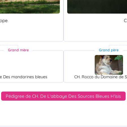
ippe
C
Grand mère
Grand père
e Des mandarines bleues
CH. Rocco du Domaine de S
Pédigree de CH. De L'abbaye Des Sources Bleues H'isis