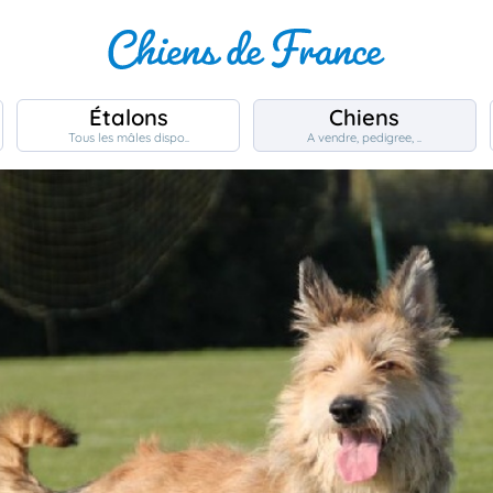
Étalons
Chiens
Tous les mâles dispo..
A vendre, pedigree, ..