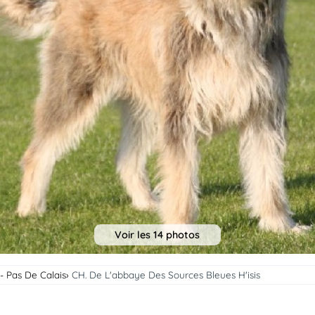
Voir les 14 photos
- Pas De Calais
CH. De L'abbaye Des Sources Bleues H'isis