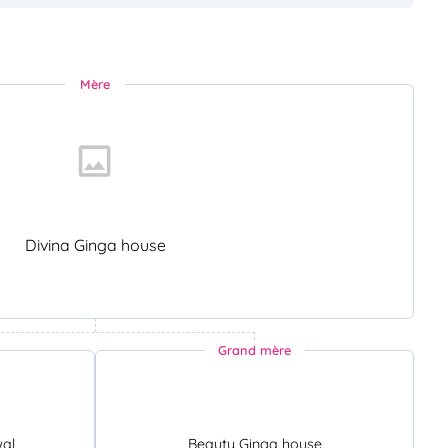
Mère
Divina Ginga house
Grand mère
wal
Beauty Ginga house