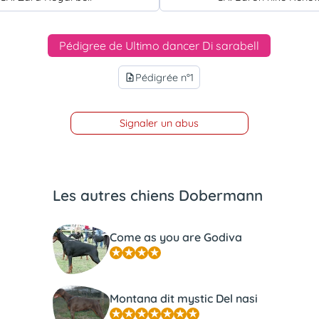
Pédigree de Ultimo dancer Di sarabell
Pédigrée n°1
upload_file
Signaler un abus
Les autres chiens Dobermann
Come as you are Godiva
Montana dit mystic Del nasi