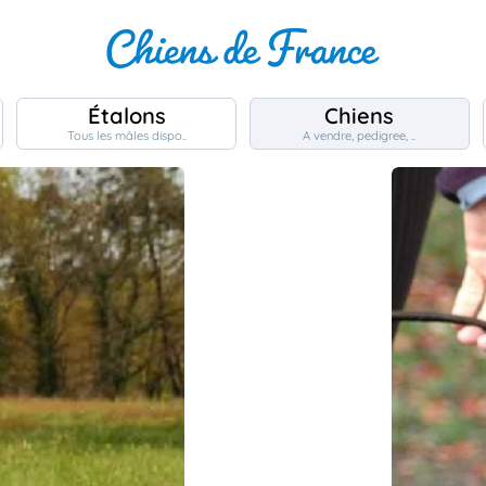
Étalons
Chiens
Tous les mâles dispo..
A vendre, pedigree, ..