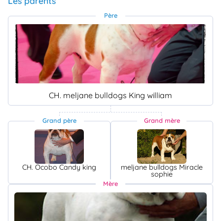
Les parents
Père
CH. meljane bulldogs King william
Grand père
Grand mère
CH. Ocobo Candy king
meljane bulldogs Miracle
sophie
Mère