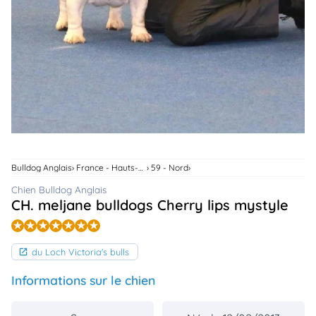
animo
Connexion
Ou
éez
tre
mpte
Bulldog Anglais
France - Hauts-De-France
59 - Nord
Chien Bulldog Anglais
CH. meljane bulldogs Cherry lips mystyle
du Loch Victoria's bulls
Informations sur le chien