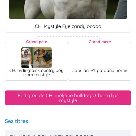
CH. Mystyle Eye candy ocobo
Grand père
Grand mère
CH. terlingfair Country boy
Jabulani v't patdana home
from mystyle
Pédigree de CH. meljane bulldogs Cherry lips
mystyle
Ses titres