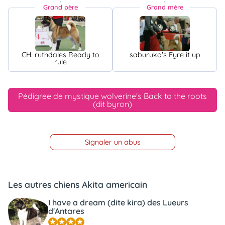
Grand père
Grand mère
CH. ruthdales Ready to
saburuko's Fyre it up
rule
Pédigree de mystique wolverine's Back to the roots
(dit byron)
Signaler un abus
Les autres chiens Akita americain
I have a dream (dite kira) des Lueurs
d'Antares