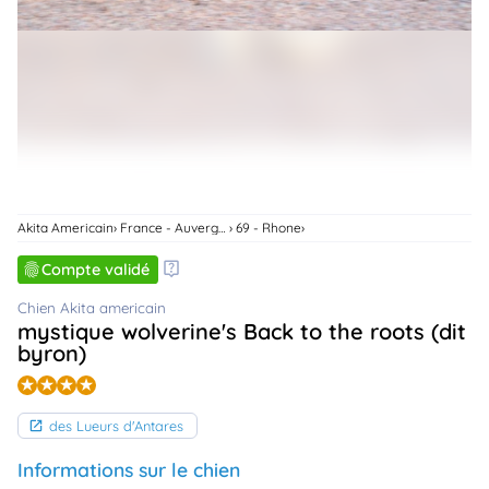
animo
Connexion
Ou
éez
tre
mpte
Akita Americain
France - Auvergne-Rhone-Alpes
69 - Rhone
Compte validé
Chien Akita americain
mystique wolverine's Back to the roots (dit
byron)
des Lueurs d'Antares
Informations sur le chien