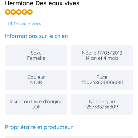
Hermione Des eaux vives
animo
Connexion
Ou
Des eaux vives
éez
tre
mpte
Informations sur le chien
Sexe
Née le 17/03/2012
Femelle
14 an et 4 mois
Couleur
Puce
NOIR
250268600006081
Inscrit au Livre d'origine
N° d'origine
LOF
257338/36309
Propriétaire et producteur