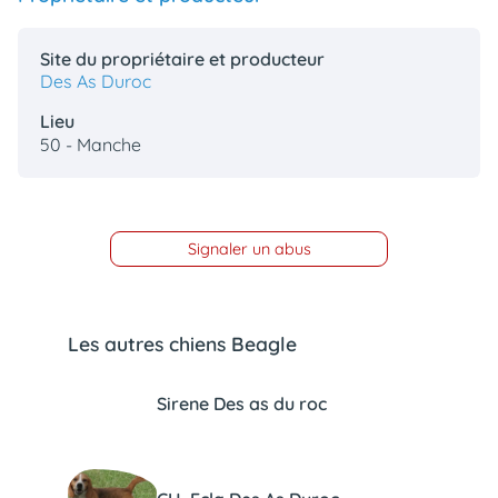
animo
Connexion
Site du propriétaire et producteur
Ou
Des As Duroc
éez
tre
Lieu
mpte
50 - Manche
Signaler un abus
Les autres chiens Beagle
Sirene Des as du roc