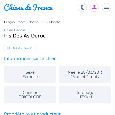
Beagle
France - Normandie
50 - Manche
Chiots
Chien Beagle
nibles,
Iris Des As Duroc
aître
Éleveurs
Des As Duroc
es et
mations
Étalons
Informations sur le chien
ous
es
les
Sexe
Née le 28/03/2013
po..
Chiens
Femelle
13 an et 4 mois
ndre,
gree,
..
Couleur
Tatouage
Services
TRICOLORE
112XKM
tteurs,
ons ..
Assurances
Propriétaire et producteur