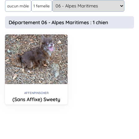
animo
aucun mâle
1 femelle
Connexion
Ou
Département 06 - Alpes Maritimes : 1 chien
éez
tre
mpte
AFFENPINSCHER
(Sans Affixe) Sweety