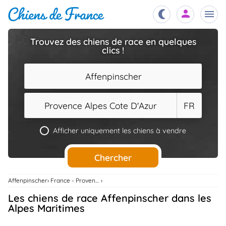
Trouvez des chiens de race en quelques
clics !
Chiots
nibles,
aître
Affenpinscher
Éleveurs
es et
mations
Provence Alpes Cote D'Azur
FR
Étalons
ous
es
Afficher uniquement les chiens à vendre
les
po..
Chiens
Chercher
ndre,
gree,
..
Affenpinscher
France - Provence Alpes Cote D'Azur
Services
Les chiens de race Affenpinscher dans les
tteurs,
ons ..
Alpes Maritimes
Assurances