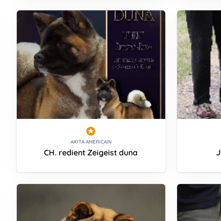
AKITA AMERICAIN
CH. redient Zeigeist duna
J