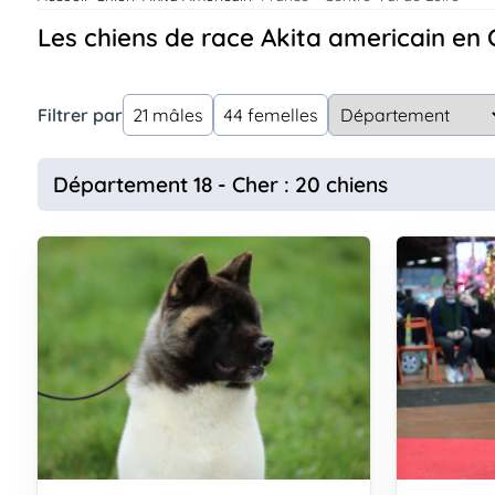
Assurances
Les chiens de race Akita americain en 
animo
Connexion
Ou
Filtrer par
21 mâles
44 femelles
éez
tre
mpte
Département 18 - Cher : 20 chiens