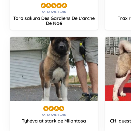
AKITA AMERICAIN
Tora sakura Des Gardiens De L'arche
Trax 
De Noé
AKITA AMERICAIN
Tyhéva at stark de Milantosa
CH. ques