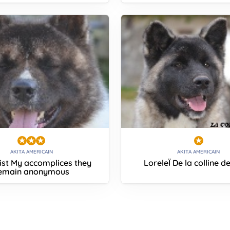
AKITA AMERICAIN
AKITA AMERICAIN
ist My accomplices they
LoreleÏ De la colline de
emain anonymous