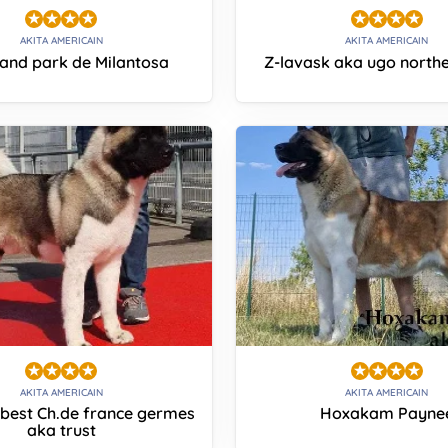
AKITA AMERICAIN
AKITA AMERICAIN
rand park de Milantosa
Z-lavask aka ugo north
AKITA AMERICAIN
AKITA AMERICAIN
tbest Ch.de france germes
Hoxakam Payne
aka trust