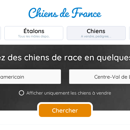
Étalons
Chiens
Tous les mâles dispo..
A vendre, pedigree, ..
z des chiens de race en quelques 
 americain
Centre-Val de 
Afficher uniquement les chiens à vendre
Chercher