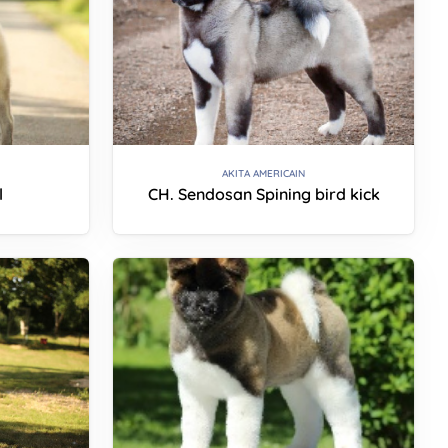
AKITA AMERICAIN
l
CH. Sendosan Spining bird kick