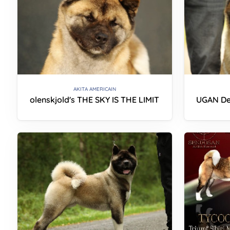
AKITA AMERICAIN
olenskjold's THE SKY IS THE LIMIT
UGAN Des