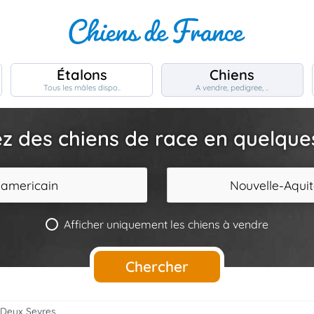
Étalons
Chiens
Tous les mâles dispo..
A vendre, pedigree, ..
z des chiens de race en quelques 
 americain
Nouvelle-Aquit
Afficher uniquement les chiens à vendre
Chercher
 Deux Sevres