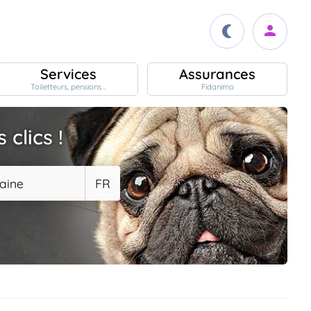
Services
Assurances
Toiletteurs, pensions ..
Fidanimo
clics !
aine
FR