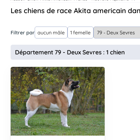
Assurances
Les chiens de race Akita americain da
animo
Connexion
Ou
Filtrer par
aucun mâle
1 femelle
éez
tre
mpte
Département 79 - Deux Sevres : 1 chien