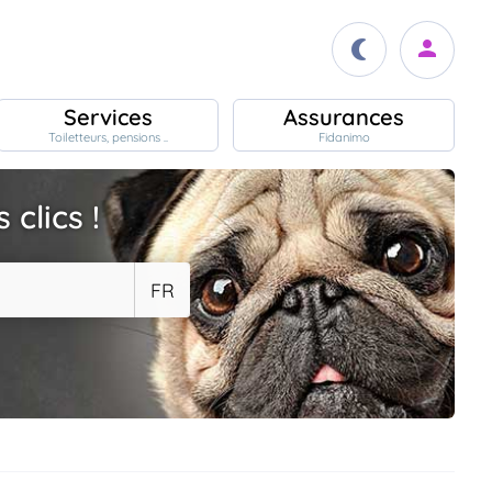
Services
Assurances
Toiletteurs, pensions ..
Fidanimo
clics !
FR