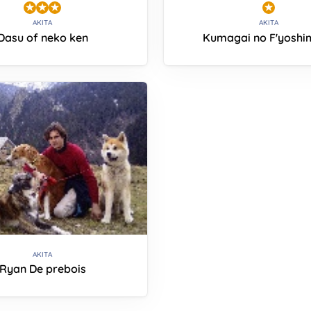
AKITA
AKITA
Dasu of neko ken
Kumagai no F'yoshi
AKITA
Ryan De prebois