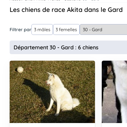
Assurances
Les chiens de race Akita dans le Gard
animo
Connexion
Ou
Filtrer par
3 mâles
3 femelles
éez
tre
mpte
Département 30 - Gard : 6 chiens