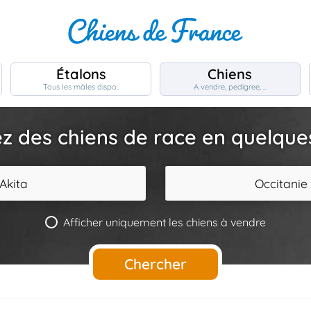
Étalons
Chiens
Tous les mâles dispo..
A vendre, pedigree, ..
z des chiens de race en quelques 
Akita
Occitanie
Afficher uniquement les chiens à vendre
Chercher