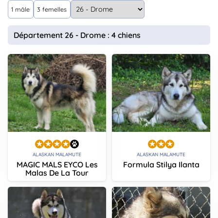
animo
1 mâle
3 femelles
Connexion
Ou
Département 26 - Drome : 4 chiens
éez
tre
mpte
ALASKAN MALAMUTE
ALASKAN MALAMUTE
MAGIC MALS EYCO Les
Formula Stilya Ilanta
Malas De La Tour