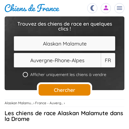
Trouvez des chiens de race en quelques
clics !
Chiots
nibles,
aître
Alaskan Malamute
Éleveurs
es et
mations
Auvergne-Rhone-Alpes
FR
Étalons
ous
es
Afficher uniquement les chiens à vendre
les
po..
Chiens
Chercher
ndre,
gree,
..
Alaskan Malamute
France - Auvergne-Rhone-Alpes
Services
Les chiens de race Alaskan Malamute dans
tteurs,
ons ..
la Drome
Assurances